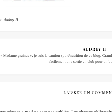
ar
Audrey H
AUDREY H
« Madame graines », je suis la caution sport/nutrition de ce blog. Grande
facilement une sortie en club pour un 
LAISSER UN COMMEN
tre adresse e-mail ne sera pas publiée.
Les champs obligatoir