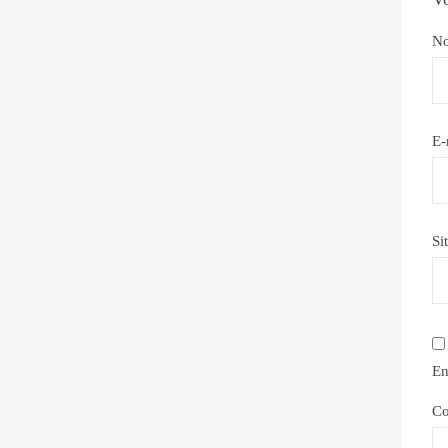
N
E-
Si
En
Co