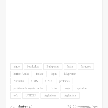
algue
bowlcakes
Bulkpower
farine
fenugrec
haricot Azuki
isolate
lupin
Myprotein
Naturalia
OMS
ONU
protéines
protéines de soja texturées
Scitec
soja
spiruline
tofu
UNICEF
végétaliens
végétariens
14 Commentaires
Par
Audrey H