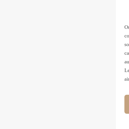
On
co
so
ca
au
Le
a