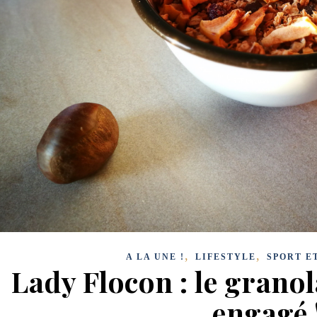
,
,
A LA UNE !
LIFESTYLE
SPORT E
Lady Flocon : le granol
engagé 