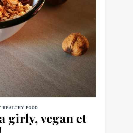
T HEALTHY FOOD
a girly, vegan et
!