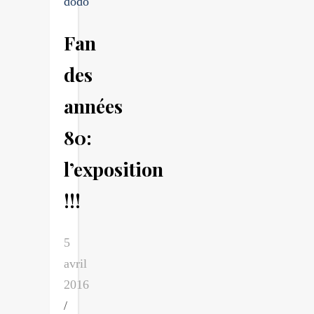
dodo
Fan
des
années
80:
l’exposition
!!!
5
avril
2016
/