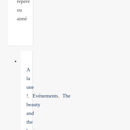
repéré
ou
aimé
A
la
une
!
,
Evénements
,
The
beauty
and
the