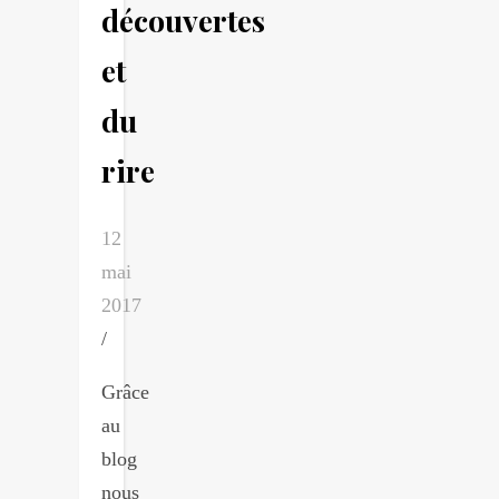
découvertes
et
du
rire
12
mai
2017
/
Grâce
au
blog
nous