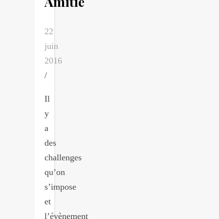
Amitié
22
juin
2016
/
Il
y
a
des
challenges
qu’on
s’impose
et
l’évènement