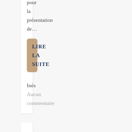
pour
la
présentation
de…
LIRE
LA
SUITE
Inès
Aucun
commentaire