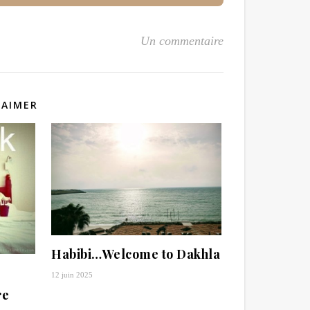
Un commentaire
 AIMER
Habibi…Welcome to Dakhla
12 juin 2025
re