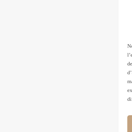
No
l’
d
d’
ma
ex
di