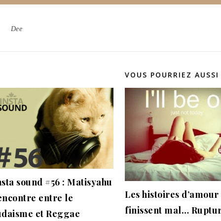
Dee
VOUS POURRIEZ AUSSI
nsta sound #56 : Matisyahu
Les histoires d’amour
encontre entre le
finissent mal… Ruptu
udaisme et Reggae