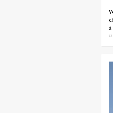
V
c
à
13 