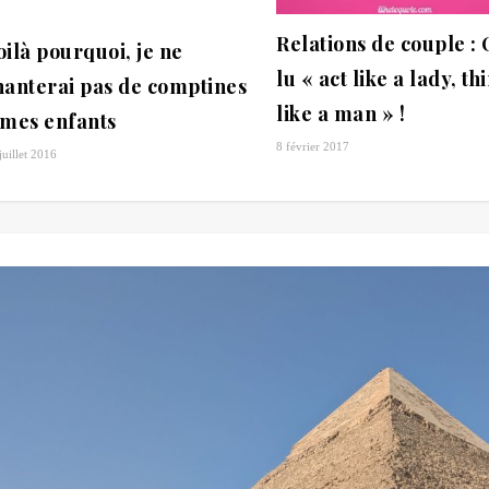
Relations de couple : 
oilà pourquoi, je ne
lu « act like a lady, th
hanterai pas de comptines
like a man » !
 mes enfants
8 février 2017
juillet 2016