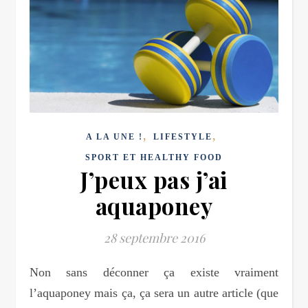
,
,
A LA UNE !
LIFESTYLE
SPORT ET HEALTHY FOOD
J’peux pas j’ai
aquaponey
28 septembre 2016
Non sans déconner ça existe vraiment
l’aquaponey mais ça, ça sera un autre article (que