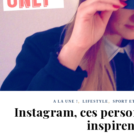
,
,
A LA UNE !
LIFESTYLE
SPORT E
Instagram, ces perso
inspiren