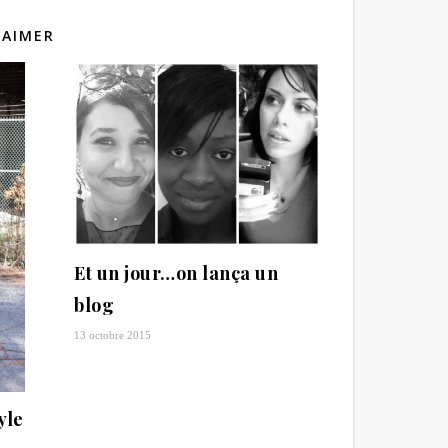
 AIMER
Et un jour…on lança un
blog
13 octobre 2015
yle