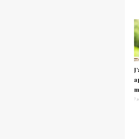
J
a
m
7 j