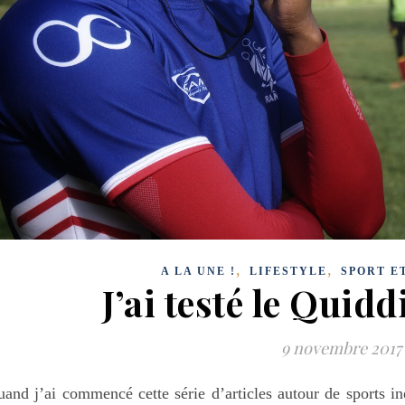
,
,
A LA UNE !
LIFESTYLE
SPORT E
J’ai testé le Quid
9 novembre 2017
and j’ai commencé cette série d’articles autour de sports iné