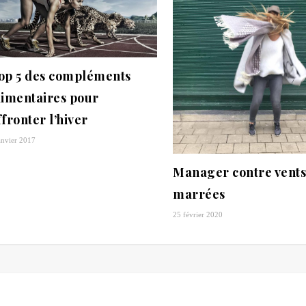
op 5 des compléments
limentaires pour
ffronter l’hiver
anvier 2017
Manager contre vents
marrées
25 février 2020