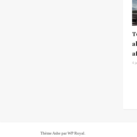
T
a
a
4 j
Thème Ashe par
WP Royal
.