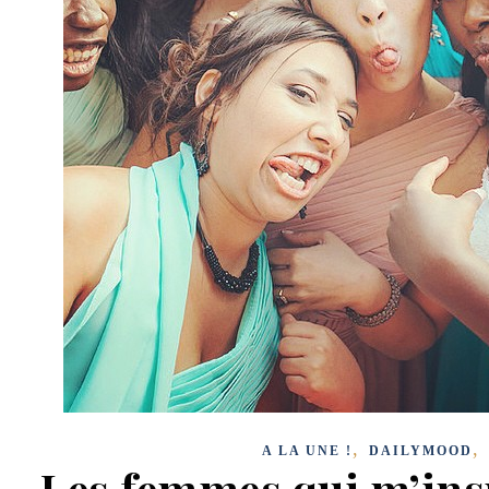
,
,
A LA UNE !
DAILYMOOD
Les femmes qui m’insp