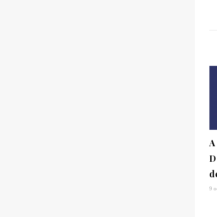
A
D
d
9 o