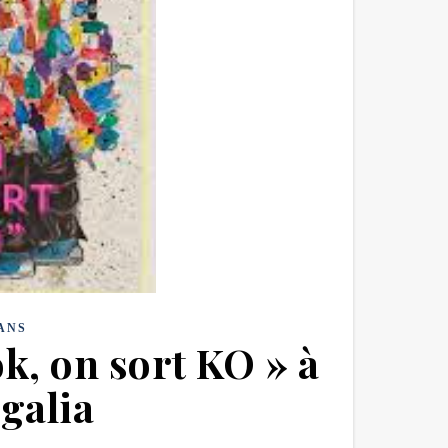
ANS
k, on sort KO » à
ngalia