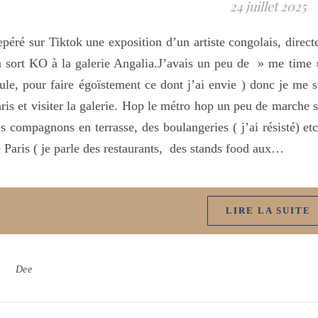
24 juillet 2025
péré sur Tiktok une exposition d’un artiste congolais, dire
 sort KO à la galerie Angalia.J’avais un peu de » me time »
ule, pour faire égoïstement ce dont j’ai envie ) donc je me s
ris et visiter la galerie. Hop le métro hop un peu de marche s
s compagnons en terrasse, des boulangeries ( j’ai résisté) etc
 Paris ( je parle des restaurants, des stands food aux…
LIRE LA SUITE
Dee