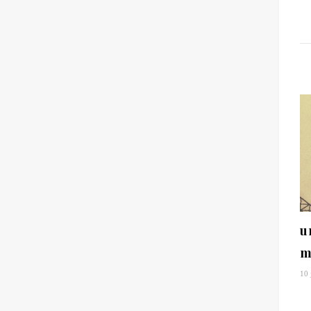
u
m
10 