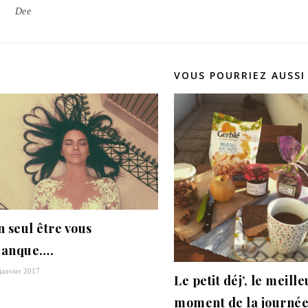
Dee
VOUS POURRIEZ AUSSI
n seul être vous
anque….
janvier 2017
Le petit déj’, le meille
moment de la journé