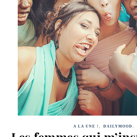
,
,
A LA UNE !
DAILYMOOD
Les femmes qui m’insp