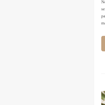
No
se
pa
ma