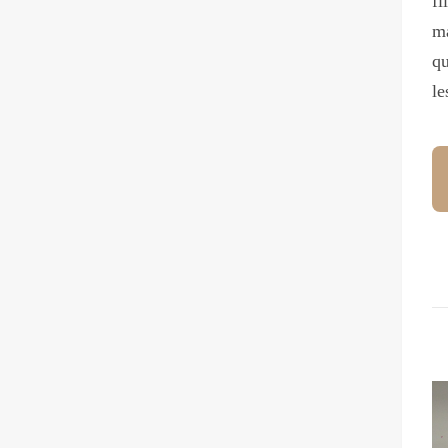
fi
ma
qu
le