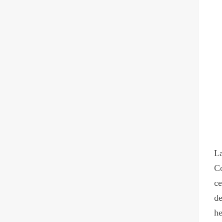
La
Co
ce
de
he