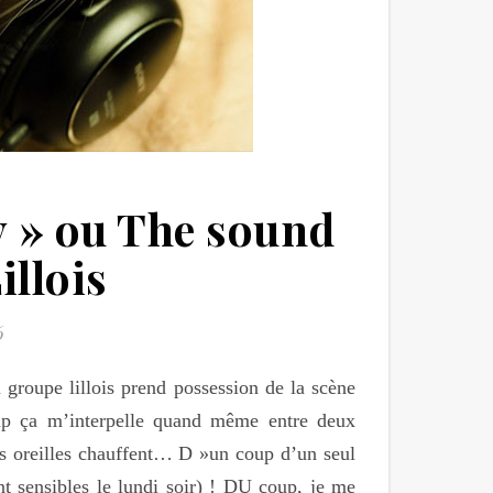
y » ou The sound
illois
6
 groupe lillois prend possession de la scène
oup ça m’interpelle quand même entre deux
s oreilles chauffent… D »un coup d’un seul
nt sensibles le lundi soir) ! DU coup, je me