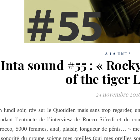
A LA UNE !
Inta sound #55 : « Rock
of the tiger L
24 novembre 201
 lundi soir, rdv sur le Quotidien mais sans trop regarder, un
ndant l’entracte de l’interview de Rocco Sifredi et du c
rocco, 5000 femmes, anal, plaisir, longueur de pénis… » me
 sonorité du groupe soigne mes oreilles (oui mes oreilles so