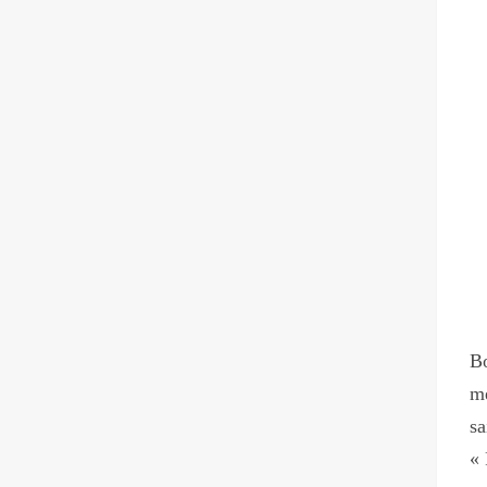
Bo
me
sa
« 