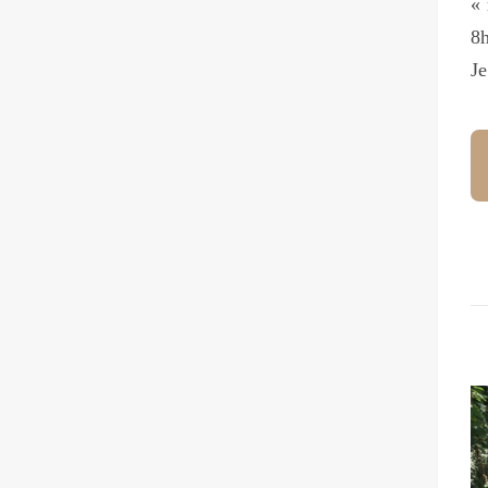
« 
8h
Je