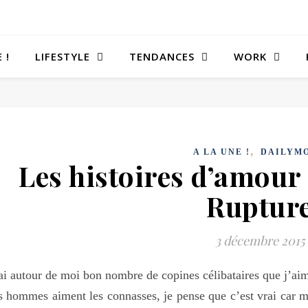
 !
LIFESTYLE
TENDANCES
WORK
,
A LA UNE !
DAILYM
Les histoires d’amour
Ruptur
3 décembre 2015
ai autour de moi bon nombre de copines célibataires que j’aim
s hommes aiment les connasses, je pense que c’est vrai car mes