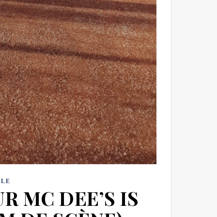
YLE
R MC DEE’S IS