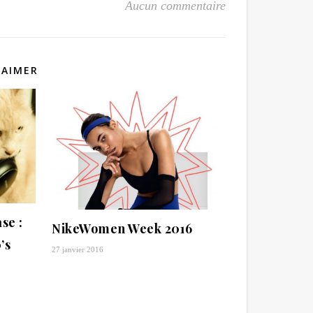
Aucun commentaire
 AIMER
se :
NikeWomen Week 2016
’s
27 janvier 2016