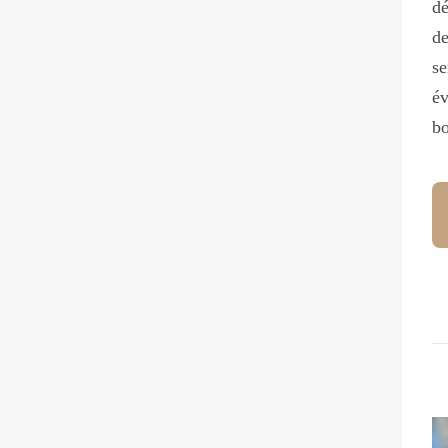
dé
de
se
év
bo