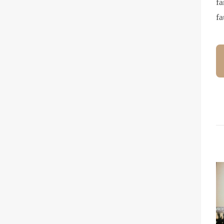
fa
fa