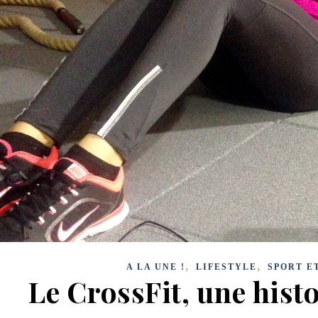
,
,
A LA UNE !
LIFESTYLE
SPORT E
Le CrossFit, une hist