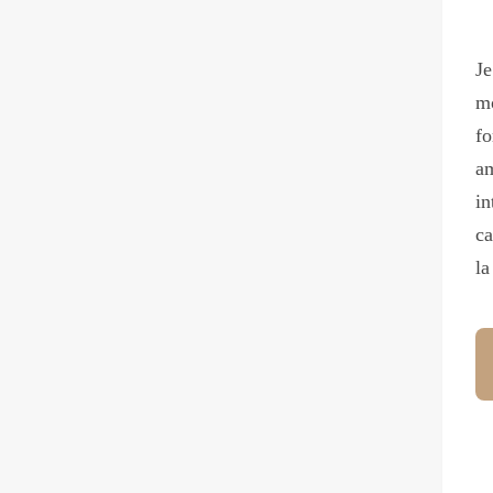
Je
mo
fo
am
in
ca
la