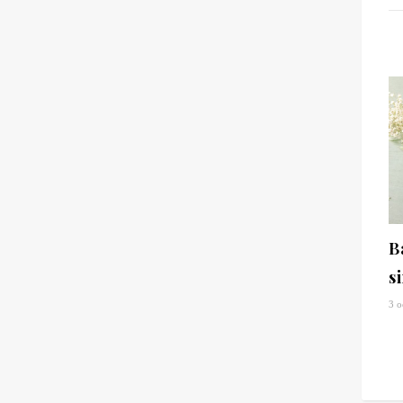
B
s
3 o