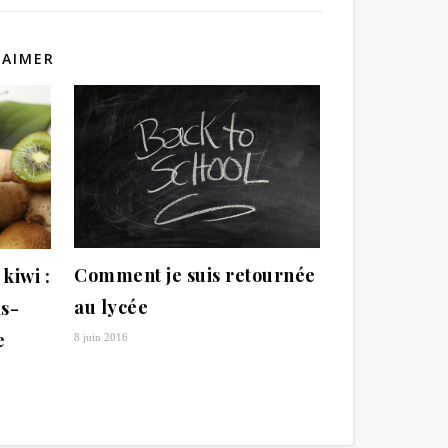
 AIMER
Comment je suis retournée
kiwi :
au lycée
s-
e
8 juin 2016