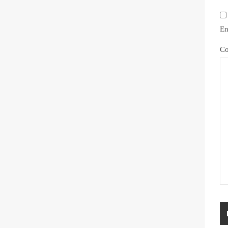
En
Co