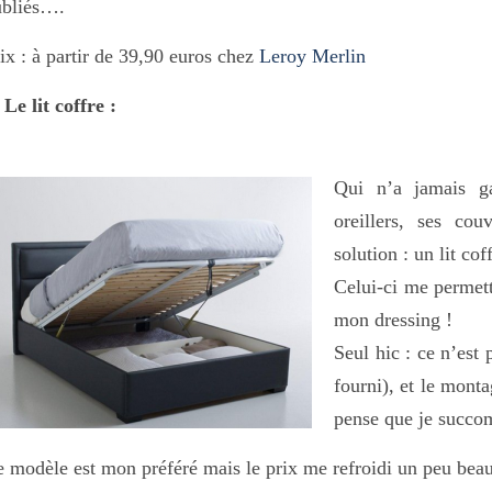
ubliés….
ix : à partir de 39,90 euros chez
Leroy Merlin
 Le lit coffre :
Qui n’a jamais g
oreillers, ses cou
solution : un lit coff
Celui-ci me permett
mon dressing !
Seul hic : ce n’est
fourni), et le mont
pense que je succo
 modèle est mon préféré mais le prix me refroidi un peu be