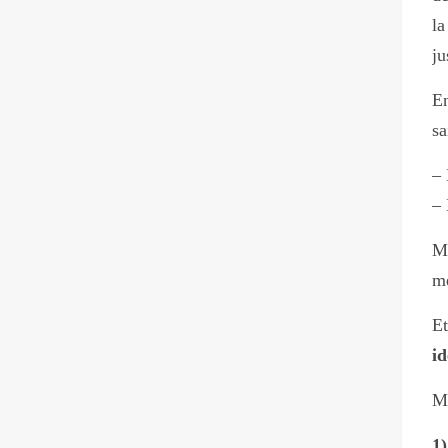
la
ju
E
sa
– 
– 
Ma
me
Et
id
Me
1)