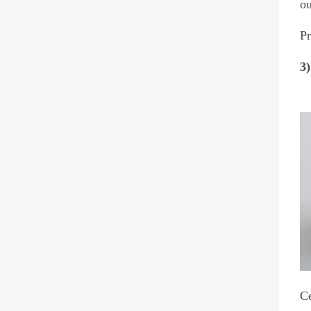
o
Pr
3)
Ce