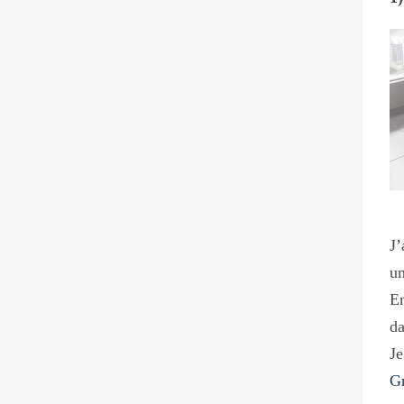
J’
un
En
da
Je
G