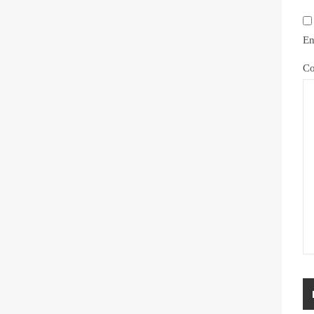
En
Co