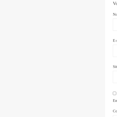
Vo
N
E-
Si
En
Co