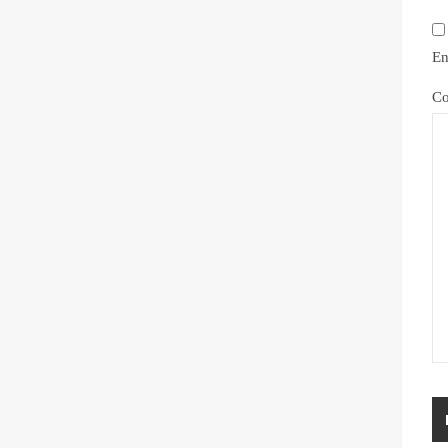
En
Co