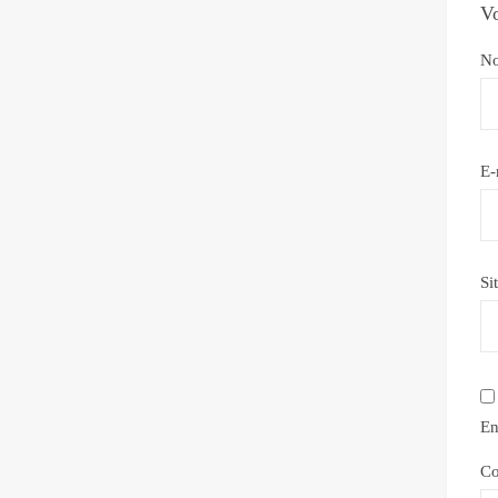
Vo
N
E-
Si
En
Co