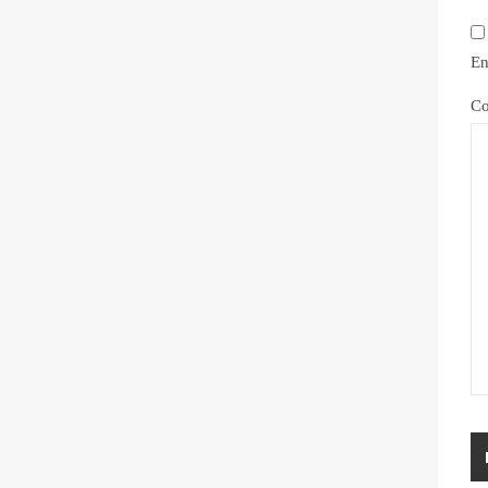
En
Co