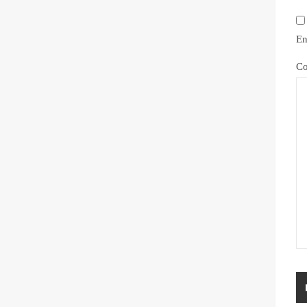
En
Co