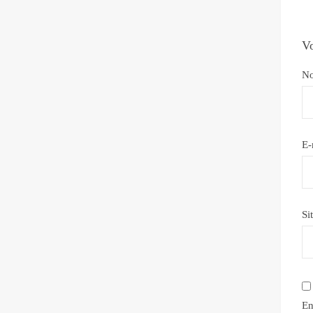
Vo
N
E-
Si
En