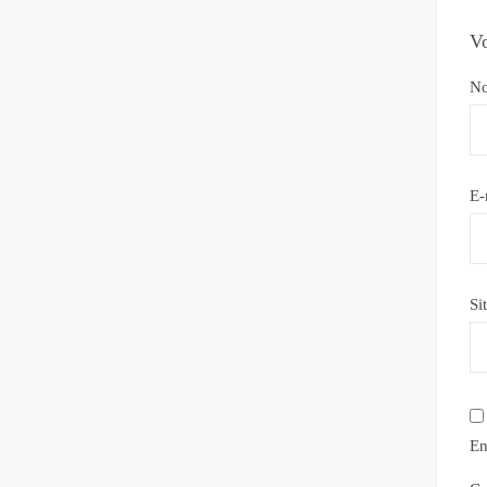
Vo
N
E-
Si
En