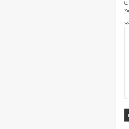
En
Co