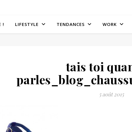
 !
LIFESTYLE
TENDANCES
WORK
tais toi qua
parles_blog_chauss
5 août 2015