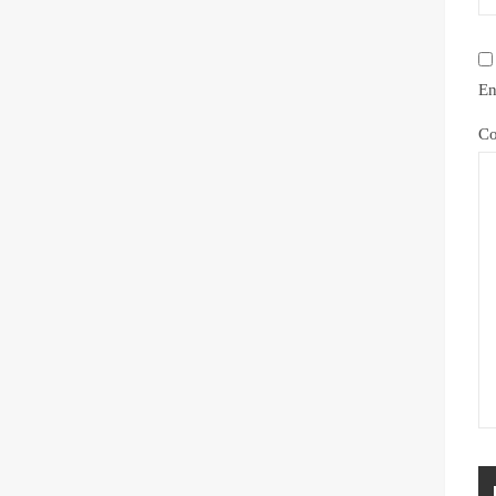
En
Co