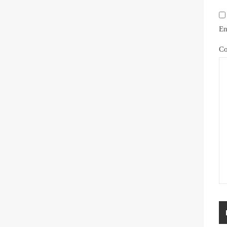
En
Co