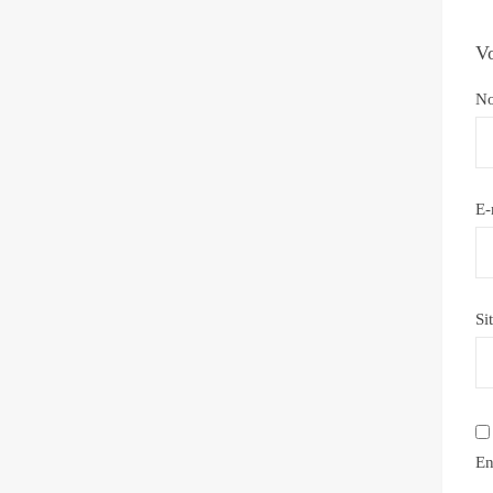
Vo
N
E-
Si
En