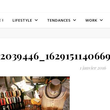
 !
LIFESTYLE
TENDANCES
WORK
12039446_162915114066
1 janvier 2016