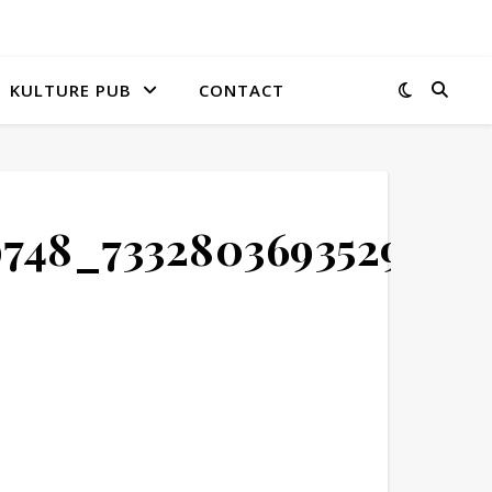
KULTURE PUB
CONTACT
9748_7332803693529333