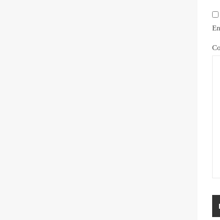
En
Co