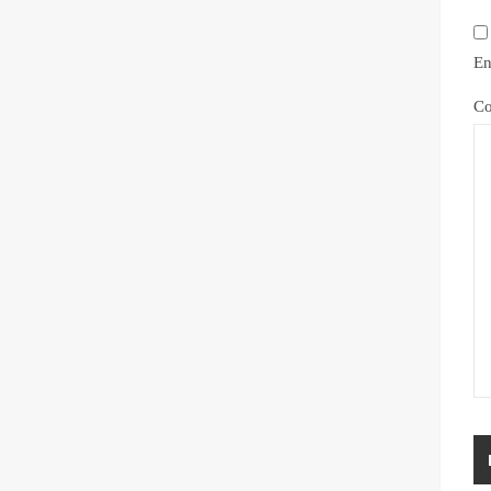
En
Co