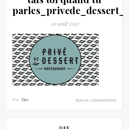
parles_privede_dessert_
10 août 2015
Aucun commentaire
Par
Dee
DEE