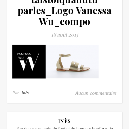
parles_Logo Vanessa
Wu_compo
18 août 2015
Aucun commentaire
Par
Inès
INÈS
Fan de sacs en cuir, de foot et de bonne « bouffe », je