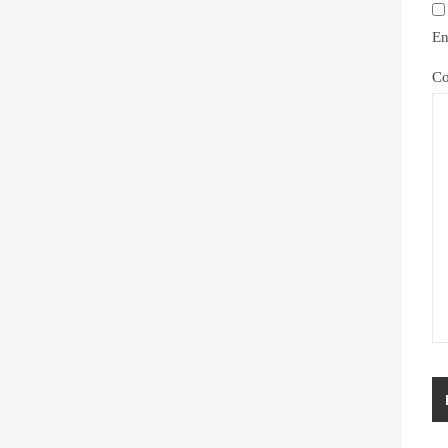
En
Co