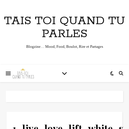
TAIS TOI QUAND TU
PARLES
Blogzine… Mood, Food, Boulot, Rire et Partages
1_live_love_lift_white_s