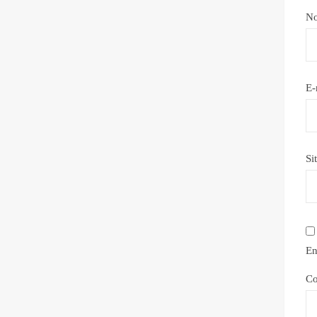
N
E-
Si
En
Co