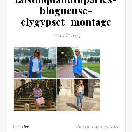
blogueuse-
elygypset_montage
27 août 2015
Aucun commentaire
Par
Dee