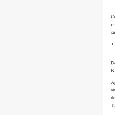
Ce
ré
ca
De
B.
Ap
au
de
T