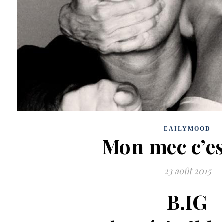
DAILYMOOD
Mon mec c’e
23 août 2015
B.IG