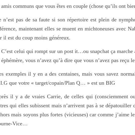
amis communs que vous êtes en couple (chose qu’ils ont bi
 n’est pas de sa faute si son répertoire est plein de nymp
férence, maintenant elles se muent en michtoneuses avec Nab
r il est du coup moins généreux.
C’est celui qui rompt sur un post it…ou snapchat ça marche
éphémère, vous n’avez qu’à dire que vous n’avez pas reçu l
s exemples il y en a des centaines, mais vous savez normal
I.G que votre « target/copain/Plan Q… » est un BIG
rès il y a de vraies Carrie, de celles qui (consciemment ou 
tres qui elles subissent mais n’arrivent pas à se dépatouiller d
hors mais soyons plus fortes (vicieuses) car comme j’aime le 
ourne-Vice…