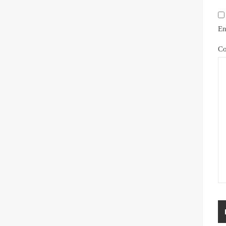
En
Co