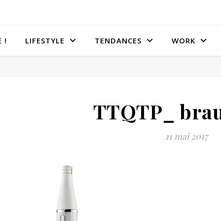
 !
LIFESTYLE
TENDANCES
WORK
TTQTP_ brau
11 mai 2017