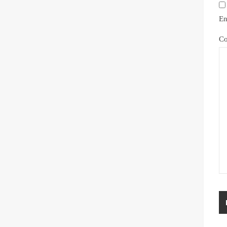
En
Co