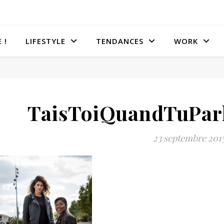
 !
LIFESTYLE
TENDANCES
WORK
TaisToiQuandTuParl
23 septembre 201