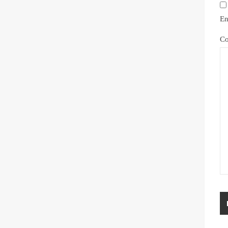
En
Co