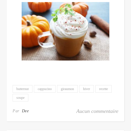
butternut
cappucino
giraumon
hiver
recette
soupe
Aucun commentaire
Par
Dee