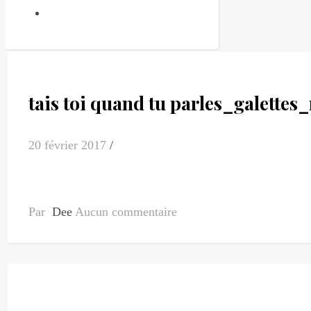
tais toi quand tu parles_galettes
20 février 2017
/
Par
Dee
Aucun commentaire